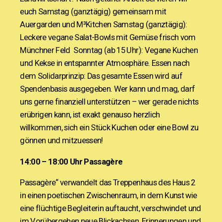
euch Samstag (ganztägig) gemeinsam mit
Auergarden und M³Kitchen Samstag (ganztägig):
Leckere vegane Salat-Bowls mit Gemüse frisch vom
Münchner Feld Sonntag (ab 15 Uhr): Vegane Kuchen
und Kekse in entspannter Atmosphäre. Essen nach
dem Solidarprinzip: Das gesamte Essen wird auf
Spendenbasis ausgegeben. Wer kann und mag, darf
uns gerne finanziell unterstützen – wer gerade nichts
erübrigen kann, ist exakt genauso herzlich
willkommen, sich ein Stück Kuchen oder eine Bowl zu
gönnen und mitzuessen!
14:00 – 18:00 Uhr
Passagère
Passagère“ verwandelt das Treppenhaus des Haus 2
in einen poetischen Zwischenraum, in dem Kunst wie
eine flüchtige Begleiterin auftaucht, verschwindet und
im Vorübergehen neue Blickachsen, Erinnerungen und