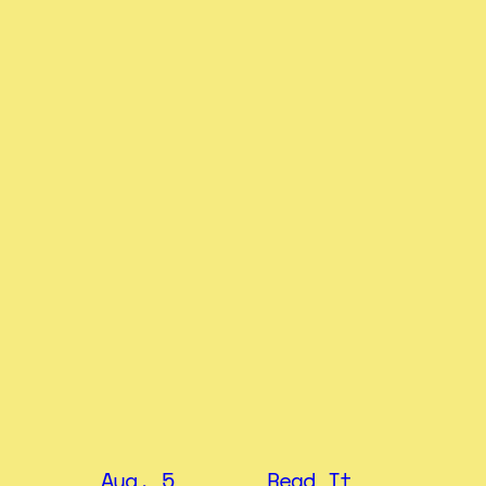
: HAUS2
Aug. 5
Read It