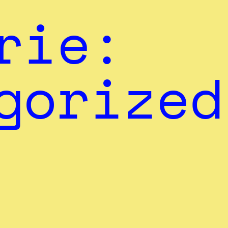
rie:
gorized